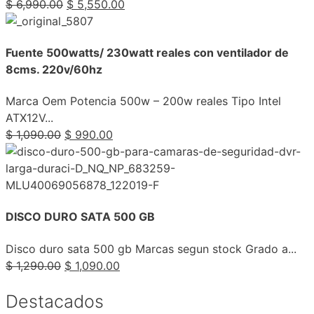
$
6,990.00
$
5,550.00
Fuente 500watts/ 230watt reales con ventilador de
8cms. 220v/60hz
Marca Oem Potencia 500w – 200w reales Tipo Intel
ATX12V...
$
1,090.00
$
990.00
DISCO DURO SATA 500 GB
Disco duro sata 500 gb Marcas segun stock Grado a...
$
1,290.00
$
1,090.00
Destacados