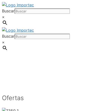
Saltar
al
Buscar
contenido
×
Buscar
×
Ofertas